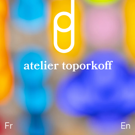
atelier toporkoff
Fr
En